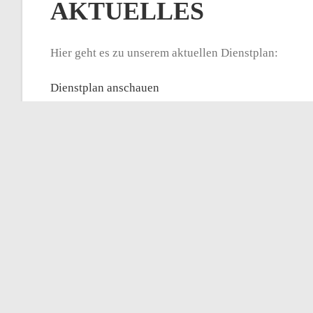
AKTUELLES
Hier geht es zu unserem aktuellen Dienstplan:
Dienstplan anschauen
Aktuell gibt es bei uns ein besonderes Projekt: in ei
Weitere Infos dazu finden sich auf der Seite des Ge
Infos anschauen
Ab Juli 2023 findet bei uns jeweils am letzten Sonn
Infos dazu und zu allen weiteren Veranstaltungen fin
Zurückliegende Videogottesdienste finden sich auf 